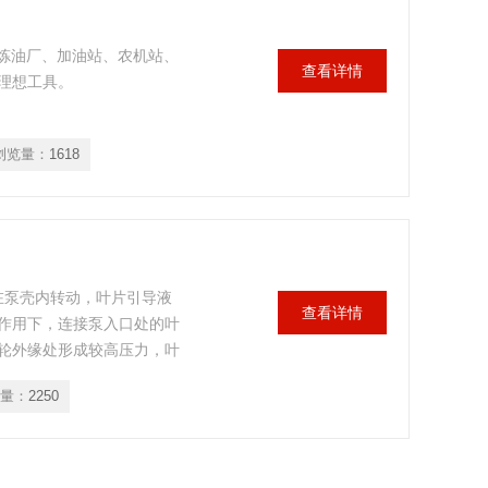
、炼油厂、加油站、农机站、
查看详情
理想工具。
浏览量：
1618
轮在泵壳内转动，叶片引导液
查看详情
作用下，连接泵入口处的叶
轮外缘处形成较高压力，叶
量：
2250