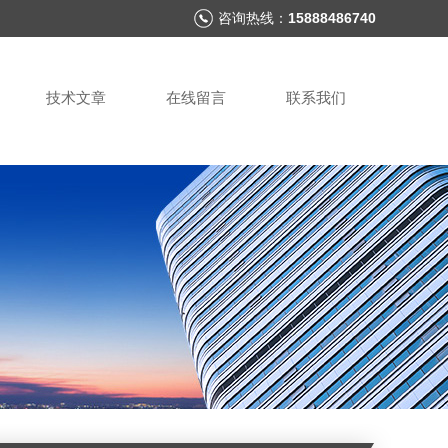
咨询热线：
15888486740
技术文章
在线留言
联系我们