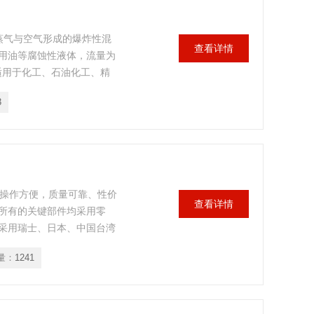
蒸气与空气形成的爆炸性混
查看详情
用油等腐蚀性液体，流量为
适用于化工、石油化工、精
同时可作为中小型油田、油
3
，操作方便，质量可靠、性价
查看详情
所有的关键部件均采用零
采用瑞士、日本、中国台湾
量：
1241