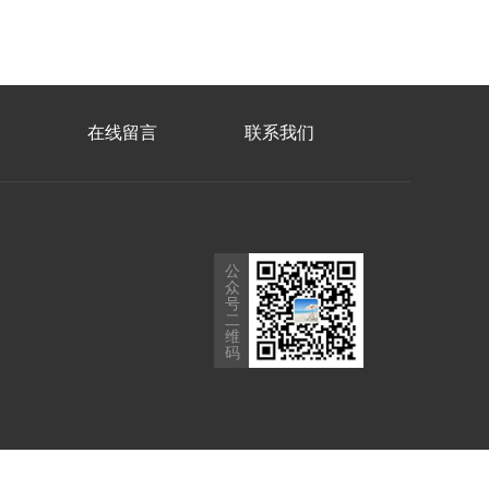
在线留言
联系我们
公
众
号
二
维
码