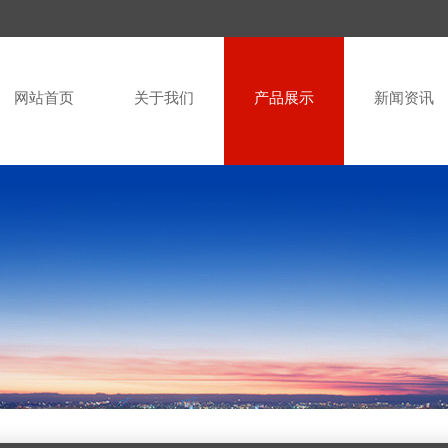
网站首页
关于我们
产品展示
新闻资讯