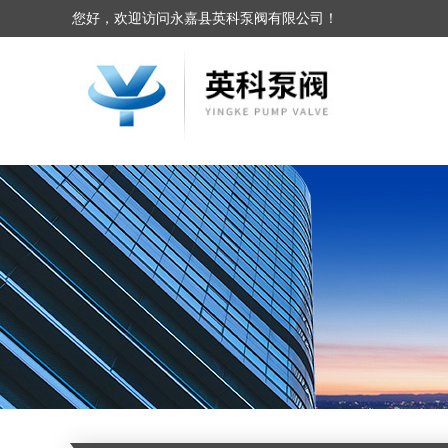
您好，欢迎访问永嘉县英科泵阀有限公司！