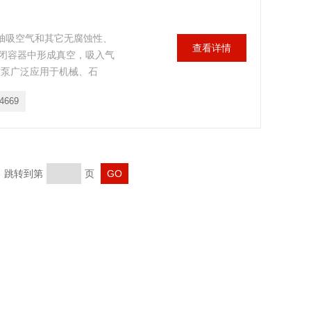
空泵是用来抽吸空气和其它无腐蚀性、
查看详情
闭容器中形成真空，吸入气
空泵广泛应用于机械、石
冶金等行业，该型号泵亦可
4669
页 跳转到第
页