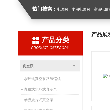
热门搜索：
电磁阀，水用电磁阀，高温电磁阀，防爆电磁
产品展
产品分类
PRODUCT CATEGORY
真空泵
水环式真空泵及压缩机
直联式水环式真空泵
单级旋片式真空泵