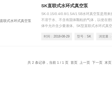
SK直联式水环式真空泵
SK-0.15/0.4/0.8/1.5A/1.5B水环真
不溶于水、不含有固体颗粒的气体，以使在密
体中允许含少量液体。SK型直联式水环式真
油、化工、制药、食品、陶瓷、制糖、印染、
时间：
2018-08-29
型号：
SK
浏览量：
用于大型水泵的引水。
共 2 条记录，当前 1 / 1 页 首页 上一页 下一页 末