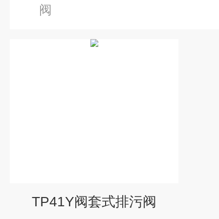
阀
TP41Y阀套式排污阀