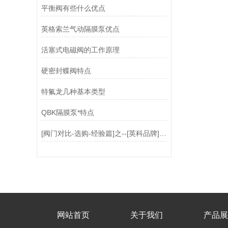
平衡阀有些什么优点
英格索兰气动隔膜泵优点
活塞式电磁阀的工作原理
硬密封蝶阀特点
特氟龙几种基本类型
QBK隔膜泵*特点
[阀门对比-选购-经验篇]之--[英科品牌]阀门选购有诀窍
网站首页
关于我们
产品展