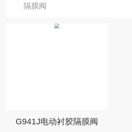
隔膜阀
G941J电动衬胶隔膜阀