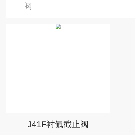
阀
J41F衬氟截止阀