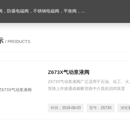
阀，不锈钢电磁阀，平衡阀，排气阀，减压阀，柱塞阀，过滤器
示
/ PRODUCTS
Z673X气动浆液阀
Z673X气动浆液阀广泛适用于石油、化工、
管路上作接通或截断管路中介质的启闭装置
时间：
2018-08-03
型号：
Z673X
浏览