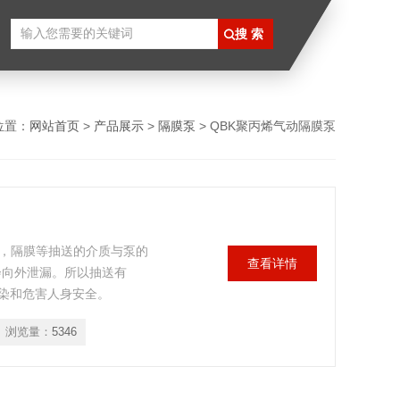
位置：
网站首页
>
产品展示
>
隔膜泵
> QBK聚丙烯气动隔膜泵
封，隔膜等抽送的介质与泵的
查看详情
会向外泄漏。所以抽送有
染和危害人身安全。
浏览量：
5346