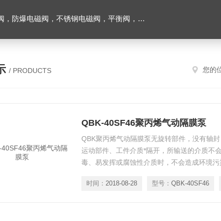
阀，不锈钢电磁阀，平衡阀，排气阀，减压阀，柱塞阀，过滤器
示
您的
/ PRODUCTS
QBK-40SF46聚丙烯气动隔膜泵
QBK聚丙烯气动隔膜泵无旋转部件，没有轴
运动部件、工件介质*隔开，所输送的介质不
毒、易发挥或腐蚀性介质时，不会造成环境污
时间：
2018-08-28
型号：
QBK-40SF46