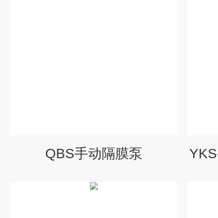
QBS手动隔膜泵
YK